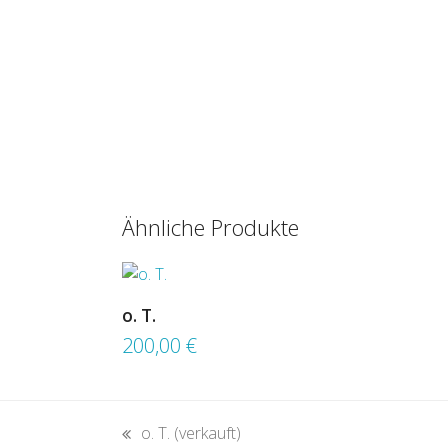
Ähnliche Produkte
o. T.
200,00
€
o. T. (verkauft)
vorheriger